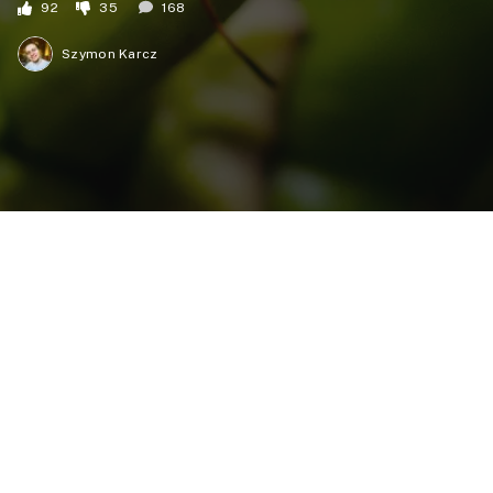
92
35
168
Szymon Karcz