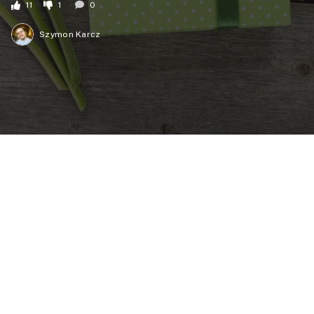
11
1
0
Szymon Karcz