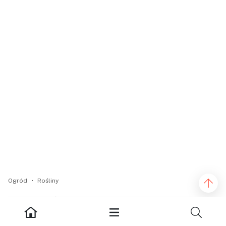
Ogród
Rośliny
11
1
0
PODZIEL SIĘ: