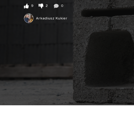
9
2
0
Arkadiusz Kukier