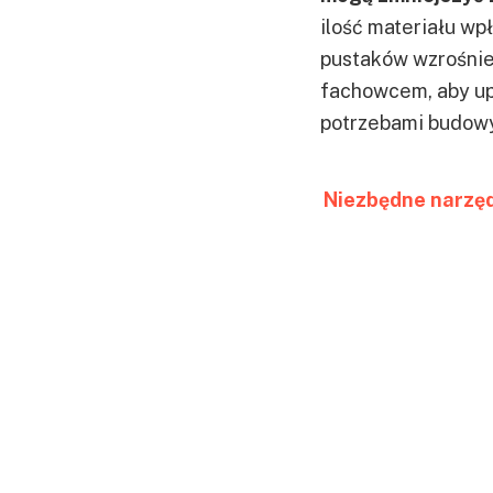
ilość materiału wp
pustaków wzrośnie.
fachowcem, aby upe
potrzebami budowy
Niezbędne narzę