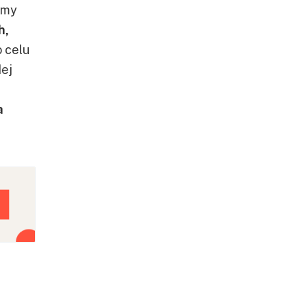
amy
h,
o celu
ej
a