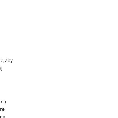
ż, aby
j
 są
re
 na