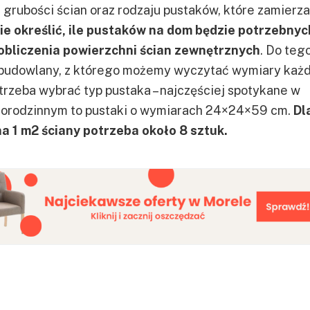
 grubości ścian oraz rodzaju pustaków, które zamierz
e określić, ile pustaków na dom będzie potrzebnyc
obliczenia powierzchni ścian zewnętrznych
. Do teg
t budowlany, z którego możemy wyczytać wymiary każd
 trzeba wybrać typ pustaka – najczęściej spotykane w
orodzinnym to pustaki o wymiarach 24×24×59 cm.
Dl
a 1 m2 ściany potrzeba około 8 sztuk.