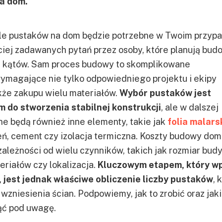
na dom.
 ile pustaków na dom będzie potrzebne w Twoim przyp
ciej zadawanych pytań przez osoby, które planują bud
 kątów. Sam proces budowy to skomplikowane
ymagające nie tylko odpowiedniego projektu i ekipy
kże zakupu wielu materiałów.
Wybór pustaków jest
 do stworzenia stabilnej konstrukcji
, ale w dalszej
ne będą również inne elementy, takie jak
folia malars
, cement czy izolacja termiczna. Koszty budowy dom
zależności od wielu czynników, takich jak rozmiar bud
eriałów czy lokalizacja.
Kluczowym etapem, który w
 jest jednak właściwe obliczenie liczby pustaków
, 
wzniesienia ścian. Podpowiemy, jak to zrobić oraz jak
ąć pod uwagę.