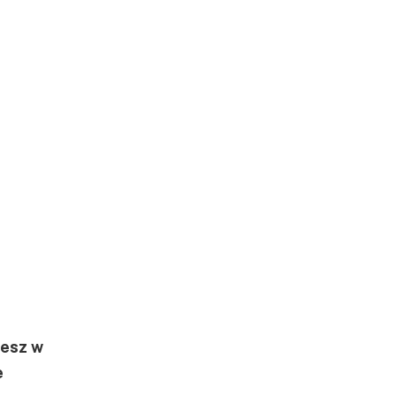
iesz w
e