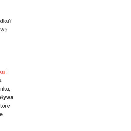
adku?
owę
ka
i
u
ynku,
pływa
które
ie