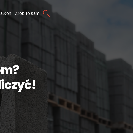
balkon
Zrób to sam
om?
liczyć!