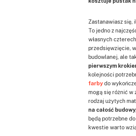
kosztuje pustak 
Zastanawiasz się,
To jedno z najczęś
własnych czterech
przedsięwzięcie, w
budowlanej, ale ta
pierwszym krokiem
kolejności potrzeb
farby
do wykończeń
mogą się różnić w 
rodzaj użytych mat
na całość budowy,
będą potrzebne do 
kwestie warto wzi