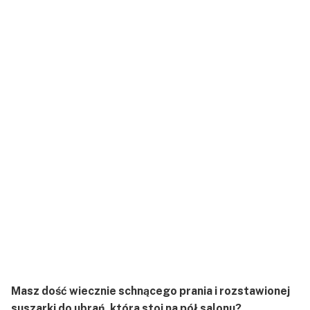
Masz dość wiecznie schnącego prania i rozstawionej
suszarki do ubrań, która stoi na pół salonu?