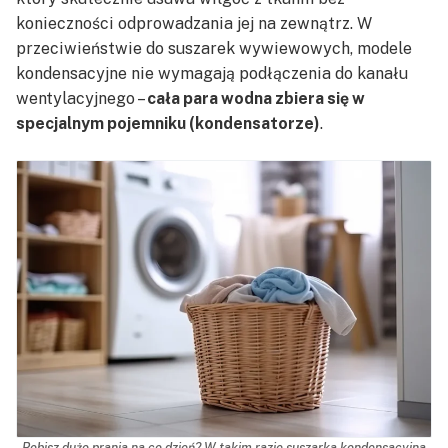
konieczności odprowadzania jej na zewnątrz. W
przeciwieństwie do suszarek wywiewowych, modele
kondensacyjne nie wymagają podłączenia do kanału
wentylacyjnego –
cała para wodna zbiera się w
specjalnym pojemniku (kondensatorze)
.
Robisz dużo prania na co dzień? W takim razie suszarka kondensacyjna