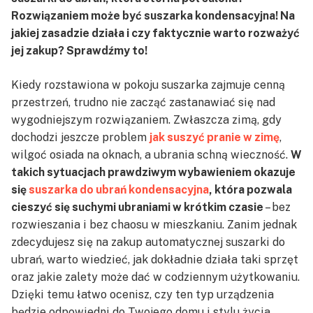
Rozwiązaniem może być suszarka kondensacyjna! Na
jakiej zasadzie działa i czy faktycznie warto rozważyć
jej zakup? Sprawdźmy to!
Kiedy rozstawiona w pokoju suszarka zajmuje cenną
przestrzeń, trudno nie zacząć zastanawiać się nad
wygodniejszym rozwiązaniem. Zwłaszcza zimą, gdy
dochodzi jeszcze problem
jak suszyć pranie w zimę
,
wilgoć osiada na oknach, a ubrania schną wieczność.
W
takich sytuacjach prawdziwym wybawieniem okazuje
się
suszarka do ubrań kondensacyjna
, która pozwala
cieszyć się suchymi ubraniami w krótkim czasie
– bez
rozwieszania i bez chaosu w mieszkaniu. Zanim jednak
zdecydujesz się na zakup automatycznej suszarki do
ubrań, warto wiedzieć, jak dokładnie działa taki sprzęt
oraz jakie zalety może dać w codziennym użytkowaniu.
Dzięki temu łatwo ocenisz, czy ten typ urządzenia
będzie odpowiedni do Twojego domu i stylu życia.