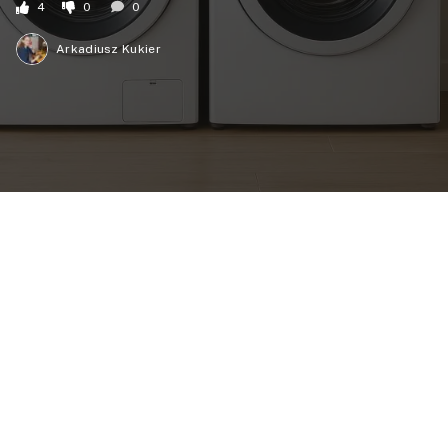
4
0
0
Arkadiusz Kukier