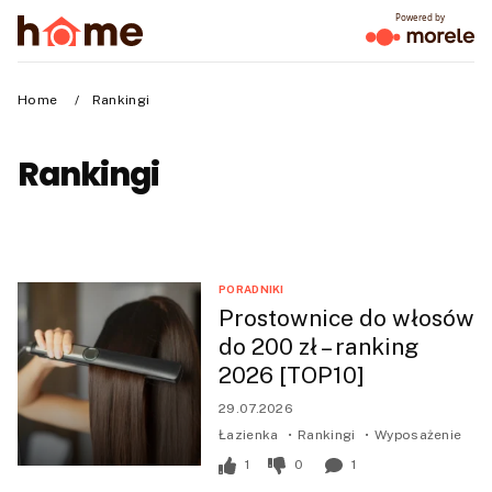
Powered by
Home
/
Rankingi
Rankingi
PORADNIKI
Prostownice do włosów
do 200 zł – ranking
2026 [TOP10]
29.07.2026
Łazienka
Rankingi
Wyposażenie
1
0
1