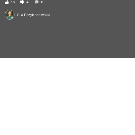
16
4
0
Ola Przyborowska