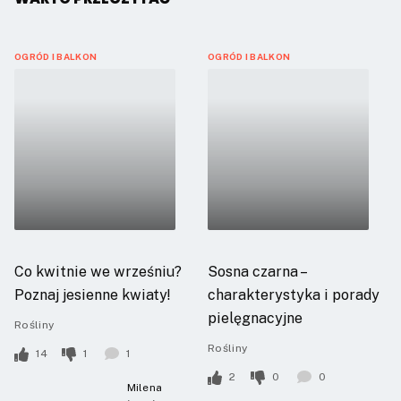
OGRÓD I BALKON
OGRÓD I BALKON
Co kwitnie we wrześniu?
Sosna czarna –
Poznaj jesienne kwiaty!
charakterystyka i porady
pielęgnacyjne
Rośliny
Rośliny
14
1
1
2
0
0
Milena