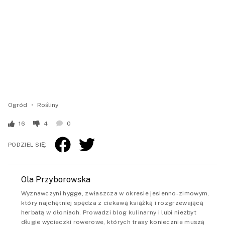
Ogród
Rośliny
16
4
0
PODZIEL SIĘ:
Ola Przyborowska
Wyznawczyni hygge, zwłaszcza w okresie jesienno-zimowym,
który najchętniej spędza z ciekawą książką i rozgrzewającą
herbatą w dłoniach. Prowadzi blog kulinarny i lubi niezbyt
długie wycieczki rowerowe, których trasy koniecznie muszą