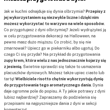
Jak w kuchni odnajduje się dynia olbrzymia?
Przepisy z
jej wykorzystaniem są niezwykle liczne i dzięki nim
możesz wykorzystać to warzywo na wiele sposobów
.
Co przygotujesz z dyni olbrzymiej? Jeżeli wydrążyłeś ją
w celu przygotowania dekoracji na Halloween, na
pewno masz dużo miąższu. Co zrobić, by się nie
zmarnował? Upiecz go w piekarniku albo ugotuj. Do
czego Ci się przyda? Na przykład do przygotowania
zupy krem, która wielu z nas jednoznacznie kojarzy się
z jesienią
. Świetnie sprawdzi się także to usmażenia
placuszków dyniowych. Możesz także upiec ciasto lub
tartę!
Wielbiciele risotto chętnie wykorzystują dynię
do przygotowania tego aromatycznego dania
. Dynia
daje ogromne pole do popisu. A Ty jakie potrawy z dyni
lubisz najbardziej? Zapraszamy do podzielenia się
przepisami na najpyszniejsze dania z dyni w sekcji
komentarzy!