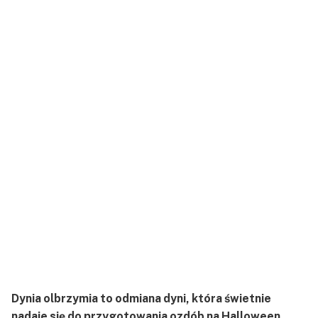
Dynia olbrzymia to odmiana dyni, która świetnie
nadaje się do przygotowania ozdób na Halloween.