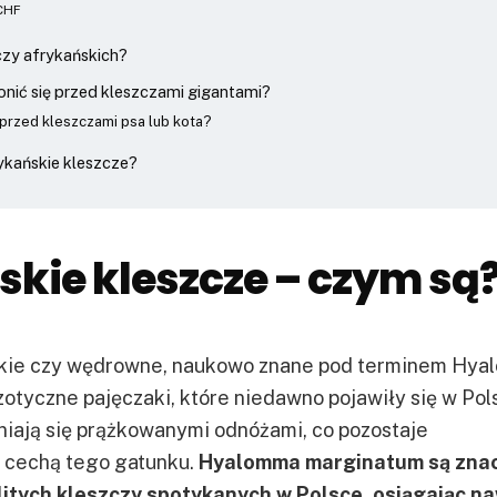
CHF
czy afrykańskich?
onić się przed kleszczami gigantami?
 przed kleszczami psa lub kota?
rykańskie kleszcze?
kie kleszcze – czym są
skie czy wędrowne, naukowo znane pod terminem Hy
otyczne pajęczaki, które niedawno pojawiły się w Pol
niają się prążkowanymi odnóżami, co pozostaje
 cechą tego gatunku.
Hyalomma marginatum są zna
itych kleszczy spotykanych w Polsce, osiągając na