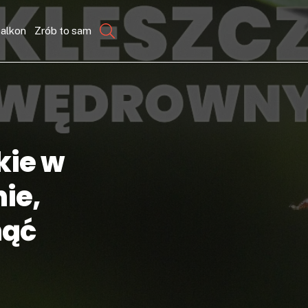
balkon
Zrób to sam
kie w
ie,
nąć