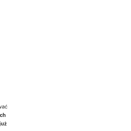
wać
ach
już