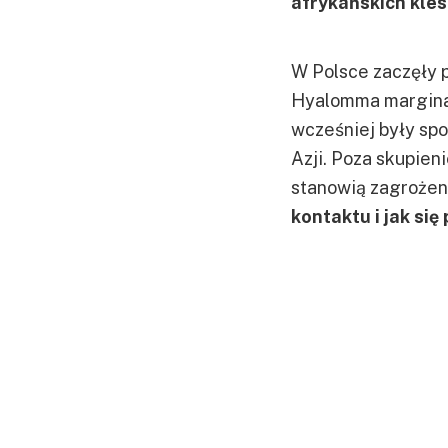
afrykańskich kle
W Polsce zaczęły p
Hyalomma marginat
wcześniej były spo
Azji. Poza skupien
stanowią zagrożen
kontaktu i jak się