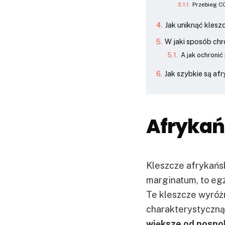
Przebieg C
Jak uniknąć klesz
W jaki sposób chr
A jak ochronić
Jak szybkie są af
Afrykańs
Kleszcze afrykań
marginatum, to egz
Te kleszcze wyróż
charakterystyczną
większe od pospol