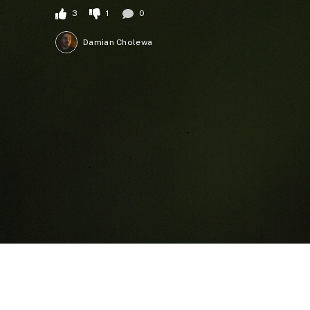
3
1
0
Damian Cholewa