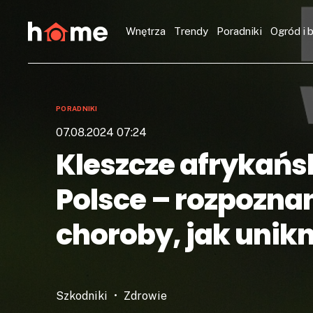
Wnętrza
Trendy
Poradniki
Ogród i 
PORADNIKI
07.08.2024 07:24
Kleszcze afrykańs
Polsce – rozpoznan
choroby, jak unik
Szkodniki
Zdrowie