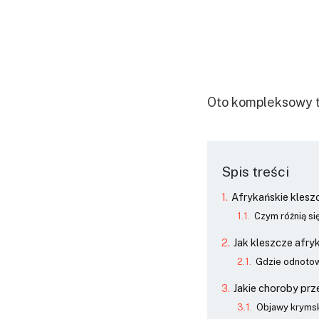
Oto kompleksowy t
Spis treści
Afrykańskie klesz
Czym różnią si
Jak kleszcze afry
Gdzie odnotow
Jakie choroby pr
Objawy krymsk