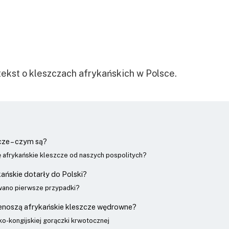
ekst o kleszczach afrykańskich w Polsce.
cze – czym są?
ę afrykańskie kleszcze od naszych pospolitych?
kańskie dotarły do Polski?
ano pierwsze przypadki?
zenoszą afrykańskie kleszcze wędrowne?
o-kongijskiej gorączki krwotocznej