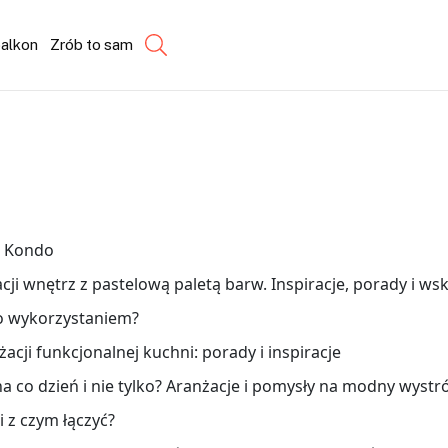
balkon
Zrób to sam
e Kondo
cji wnętrz z pastelową paletą barw. Inspiracje, porady i w
go wykorzystaniem?
acji funkcjonalnej kuchni: porady i inspiracje
a co dzień i nie tylko? Aranżacje i pomysły na modny wystró
i z czym łączyć?