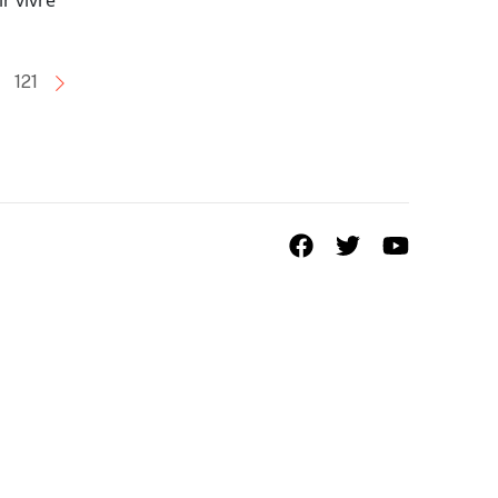
r vivre
121