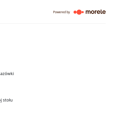
Powered by
skazówki
j stołu