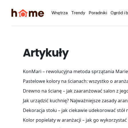
Wnętrza
Trendy
Poradniki
Ogród i 
Artykuły
KonMari – rewolucyjna metoda sprzątania Mari
Pastelowe kolory na ścianach: wszystko o aranża
Drewno na ścianę – jak zaaranżować salon z je
Jak urządzić kuchnię? Najważniejsze zasady aranż
Dekoracja stołu – jak ciekawie udekorować stół n
Kolor popielaty w aranżacji – jak go wykorzystać 