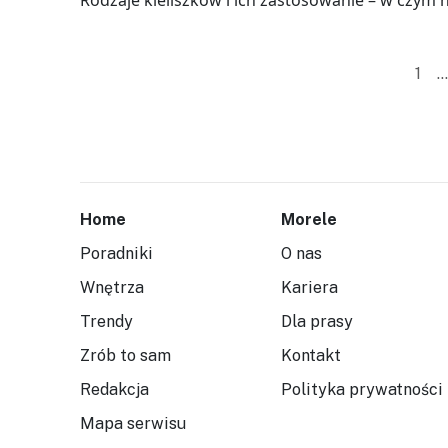
Rodzaje kieliszków i ich zastosowanie – w czym 
1
…
Home
Morele
Poradniki
O nas
Wnętrza
Kariera
Trendy
Dla prasy
Zrób to sam
Kontakt
Redakcja
Polityka prywatności
Mapa serwisu