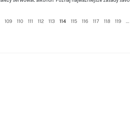
należy serwować alkohol? Poznaj najważniejsze zasady savoi
109
110
111
112
113
114
115
116
117
118
119
…