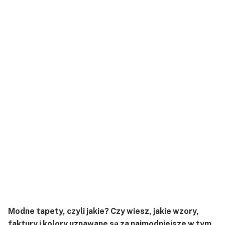
Modne tapety, czyli jakie? Czy wiesz, jakie wzory,
faktury i kolory uznawane są za najmodniejsze w tym