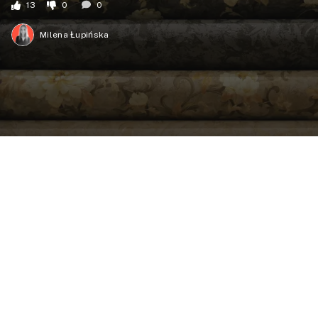
13
0
0
Milena Łupińska