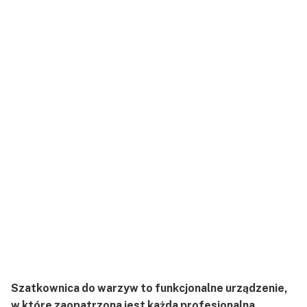
Szatkownica do warzyw to funkcjonalne urządzenie,
w które zaopatrzona jest każda profesjonalna