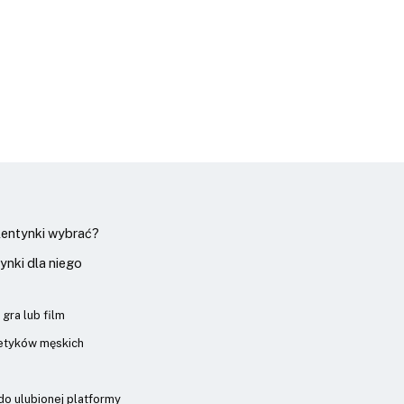
alentynki wybrać?
ynki dla niego
 gra lub film
tyków męskich
o ulubionej platformy