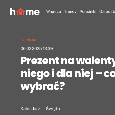
Wnętrza
Trendy
Poradniki
Ogród i 
PORADNIKI
06.02.2025 13:39
Prezent na walenty
niego i dla niej – c
wybrać?
Kalendarz
Święta