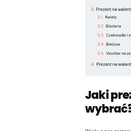
Prezent na walenty
Kwiaty
Biżuteria
Czekoladki i 
Bielizna
Voucher na us
Prezent na walent
Jaki pre
wybrać