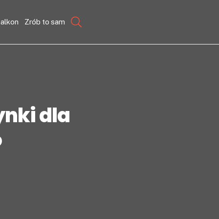
balkon
Zrób to sam
nki dla
o