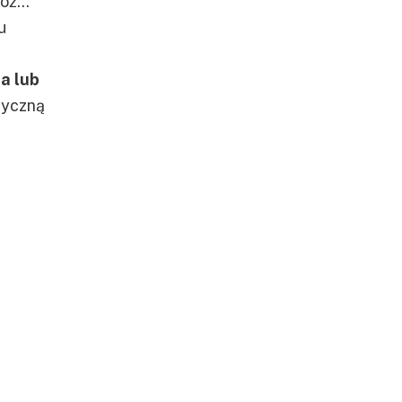
Cóż…
u
a lub
ntyczną