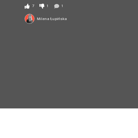
7
1
1
Milena Łupińska