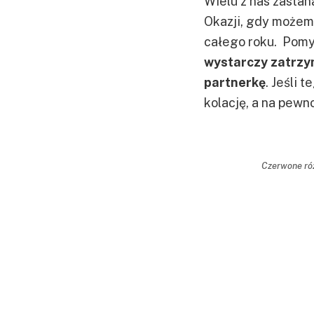
Wielu z nas zastan
Okazji, gdy możemy
całego roku. Pomy
wystarczy zatrzym
partnerkę
. Jeśli 
kolację, a na pewn
Czerwone róż