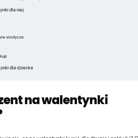
nki dla niej
inne słodycze
ługi
ynki dla dziecka
zent na walentynki
?