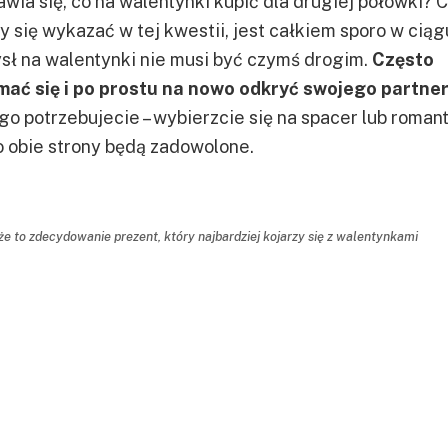
awia się, co na walentynki kupić dla drugiej połówki? 
 się wykazać w tej kwestii, jest całkiem sporo w ciąg
sł na walentynki nie musi być czymś drogim.
Często
ać się i po prostu na nowo odkryć swojego partner
tego potrzebujecie – wybierzcie się na spacer lub roma
o obie strony będą zadowolone.
e to zdecydowanie prezent, który najbardziej kojarzy się z walentynkami