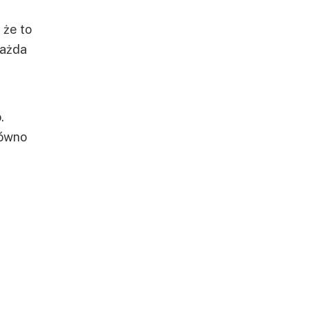
 że to
każda
.
równo