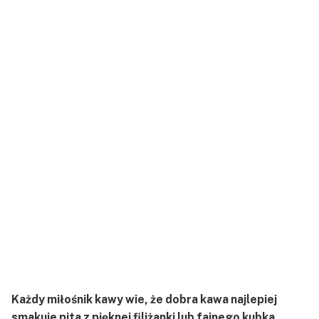
Każdy miłośnik kawy wie, że dobra kawa najlepiej
smakuje pita z pięknej filiżanki lub fajnego kubka.