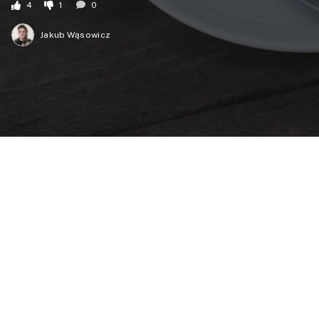
4
1
0
Jakub Wąsowicz