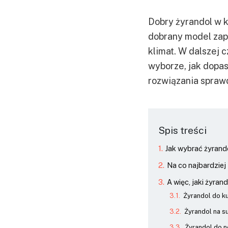
Dobry żyrandol w k
dobrany model zap
klimat. W dalszej 
wyborze, jak dopas
rozwiązania sprawd
Spis treści
Jak wybrać żyrand
Na co najbardzie
A więc, jaki żyra
Żyrandol do k
Żyrandol na su
Żyrandol do 