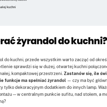
ałej kuchni
rać żyrandol do kuchni
l do kuchni, przede wszystkim warto zacząć od okreś
etlenie sprawdzi się w dużej, otwartej kuchni połączon
małej, kompaktowej przestrzeni.
Zastanów się, ile św
kie funkcje ma spełniać żyrandol
— czy ma być głów
czy tylko dekoracyjnym dodatkiem do innych lamp. Wa
ontażu — w centralnym punkcie sufitu, nad stołem, a m
ną?