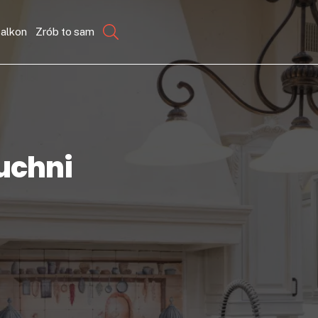
balkon
Zrób to sam
uchni