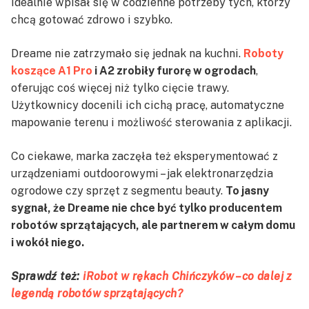
idealnie wpisał się w codzienne potrzeby tych, którzy
chcą gotować zdrowo i szybko.
Dreame nie zatrzymało się jednak na kuchni.
Roboty
koszące A1 Pro
i A2 zrobiły furorę w ogrodach
,
oferując coś więcej niż tylko cięcie trawy.
Użytkownicy docenili ich cichą pracę, automatyczne
mapowanie terenu i możliwość sterowania z aplikacji.
Co ciekawe, marka zaczęła też eksperymentować z
urządzeniami outdoorowymi – jak elektronarzędzia
ogrodowe czy sprzęt z segmentu beauty.
To jasny
sygnał, że Dreame nie chce być tylko producentem
robotów sprzątających, ale partnerem w całym domu
i wokół niego.
Sprawdź też:
iRobot w rękach Chińczyków – co dalej z
legendą robotów sprzątających?