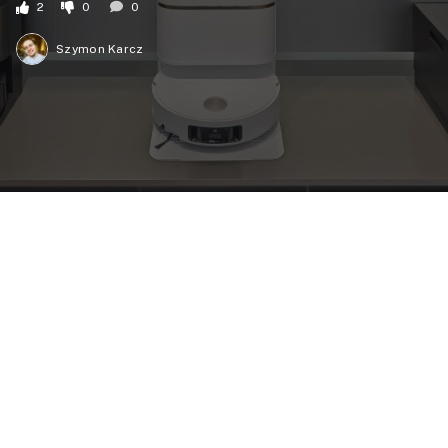
2
0
0
Szymon Karcz