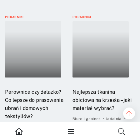
PORADNIKI
PORADNIKI
Parownica czy żelazko?
Najlepsza tkanina
Co lepsze do prasowania
obiciowa na krzesła – jaki
ubrań i domowych
materiał wybrać?
tekstyliów?
Biuro i gabinet
Jadalnia
Wyposażenie
Elektronika
Porządki domowe
1
0
0
3
0
0