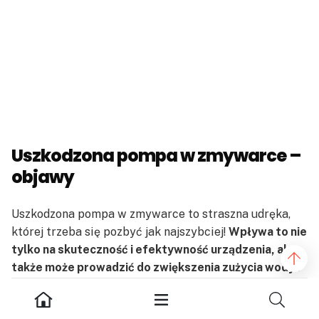
Uszkodzona pompa w zmywarce –
objawy
Uszkodzona pompa w zmywarce to straszna udręka,
której trzeba się pozbyć jak najszybciej!
Wpływa to nie
tylko na skuteczność i efektywność urządzenia, ale
także może prowadzić do zwiększenia zużycia wody i
energii
, co ostatecznie wpływa na Twoje rachunki. Oto
kilka najczęstszych objawów, na które powinieneś