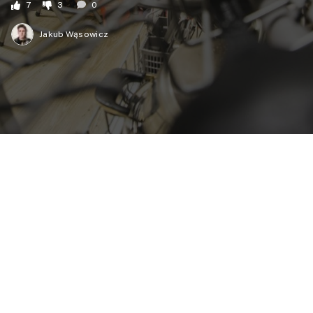
7
3
0
Jakub Wąsowicz