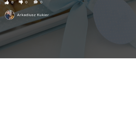
8
0
0
Arkadiusz Kukier