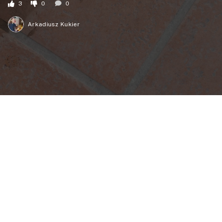
3
0
0
Arkadiusz Kukier