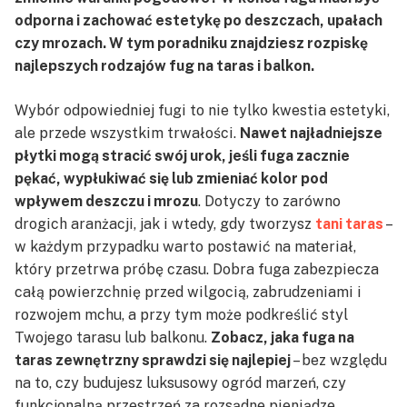
odporna i zachować estetykę po deszczach, upałach
czy mrozach. W tym poradniku znajdziesz rozpiskę
najlepszych rodzajów fug na taras i balkon.
Wybór odpowiedniej fugi to nie tylko kwestia estetyki,
ale przede wszystkim trwałości.
Nawet najładniejsze
płytki mogą stracić swój urok, jeśli fuga zacznie
pękać, wypłukiwać się lub zmieniać kolor pod
wpływem deszczu i mrozu
. Dotyczy to zarówno
drogich aranżacji, jak i wtedy, gdy tworzysz
tani taras
–
w każdym przypadku warto postawić na materiał,
który przetrwa próbę czasu. Dobra fuga zabezpiecza
całą powierzchnię przed wilgocią, zabrudzeniami i
rozwojem mchu, a przy tym może podkreślić styl
Twojego tarasu lub balkonu.
Zobacz, jaka fuga na
taras zewnętrzny sprawdzi się najlepiej
– bez względu
na to, czy budujesz luksusowy ogród marzeń, czy
funkcjonalną przestrzeń za rozsądne pieniądze.