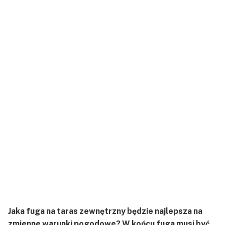
Jaka fuga na taras zewnętrzny będzie najlepsza na
zmienne warunki pogodowe? W końcu fuga musi być