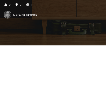
9
0
1
Martyna Targosz