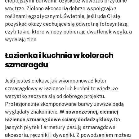
cieplejszymi barwami. Uzyskasz wówczas przytulne
wnętrze. Zielone akcesoria dobrze współgrają z
roślinami egzotycznymi. Świetnie, jeśli uda Ci się
pozyskać okazy cechujące się odwrotną fotosyntezą,
czyli takie, które w nocy pobierają dwutlenek węgla, a
wydalają tlen.
Łazienka i kuchnia w kolorach
szmaragdu
Jeśli jesteś ciekaw, jak wkomponować kolor
szmaragdowy w łazience lub kuchni to wiedz, że
wszystko zaczyna się od dobrego projektu.
Profesjonalnie skomponowane barwy zawsze będą
wyglądały znakomicie.
W nowoczesnej, ciemnej
łazience szmaragdowe ściany dodadzą klasy.
Do
jasnych płytek i armatury pasują szmaragdowe
akcesoria, ręczniki i dywaniki. Z powodzeniem możesz