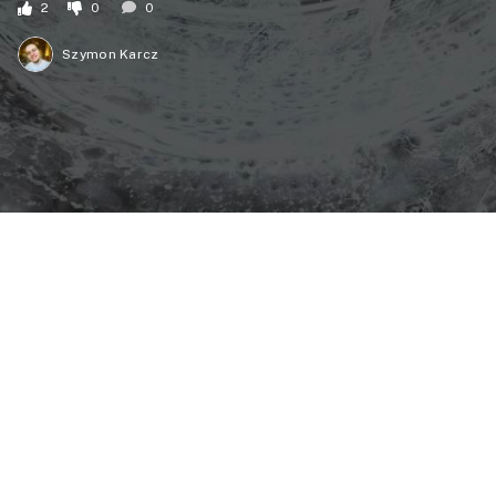
2
0
0
Szymon Karcz