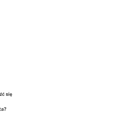
źć się
ta?