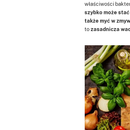
właściwości bakter
szybko może stać 
także myć w zmy
to
zasadnicza wa