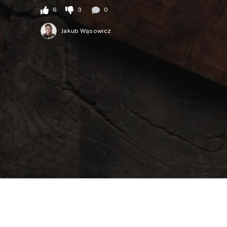
6
3
0
Jakub Wąsowicz