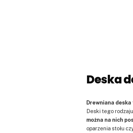
Deska do
Drewniana deska 
Deski tego rodzaj
można na nich po
oparzenia stołu cz