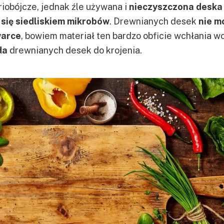
iobójcze, jednak źle używana i
nieczyszczona deska
się siedliskiem mikrobów
. Drewnianych desek
nie m
warce
, bowiem materiał ten bardzo obficie wchłania wo
da
drewnianych desek do krojenia.