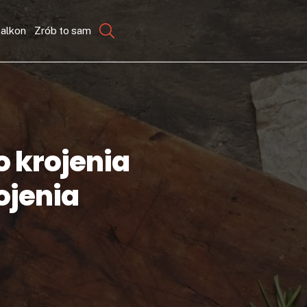
balkon
Zrób to sam
o krojenia
ojenia