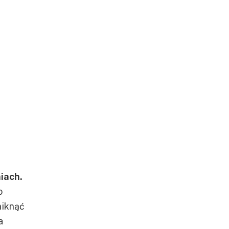
iach.
o
uniknąć
a