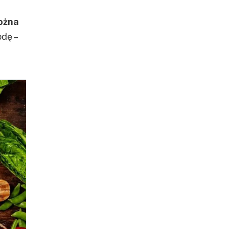
ożna
dę –