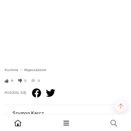
Kuchnia
Wyposażenie
9
0
0
PODZIEL SIĘ:
Szymon Karcz
Miłośnik wszelkich emocji. Poszukuje ich chętnie w muzyce,
książkach, filmach oraz aranżacjach wnętrz. Zwolennik teorii