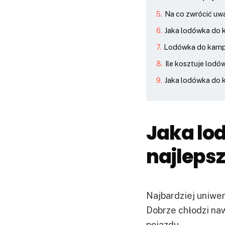
Na co zwrócić uw
Jaka lodówka do k
Lodówka do kampe
Ile kosztuje lod
Jaka lodówka do
Jaka lo
najleps
Najbardziej uniwe
Dobrze chłodzi na
pojazdu.