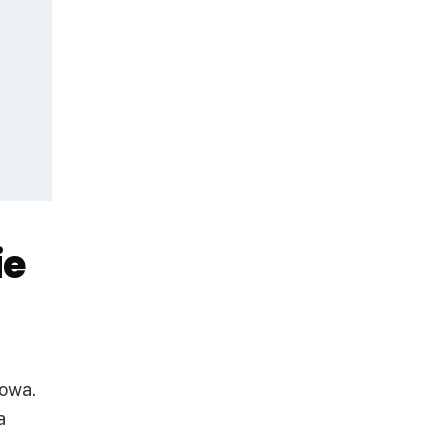
ie
owa.
a