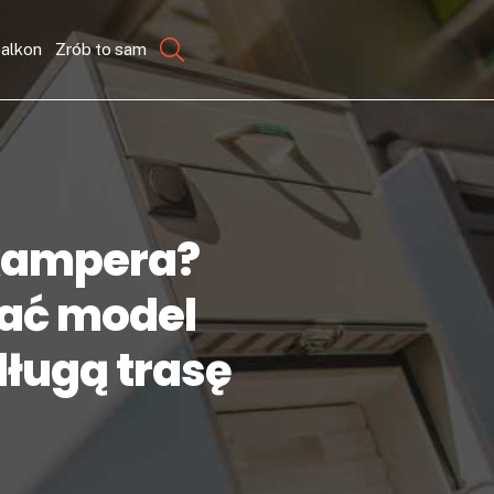
balkon
Zrób to sam
kampera?
rać model
długą trasę