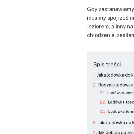
Gdy zastanawiamy s
musimy spojrzeć n
jeziorem, a inny n
chłodzenia, zasila
Spis treści
Jaka lodówka do 
Rodzaje lodówek 
Lodówka komp
Lodówka abso
Lodówka term
Jaka lodówka do k
Jak dobrać poje