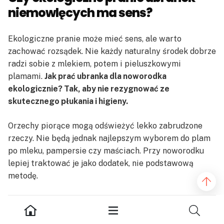
niemowlęcych ma sens?
Ekologiczne pranie może mieć sens, ale warto
zachować rozsądek. Nie każdy naturalny środek dobrze
radzi sobie z mlekiem, potem i pieluszkowymi
plamami.
Jak prać ubranka dla noworodka
ekologicznie? Tak, aby nie rezygnować ze
skutecznego płukania i higieny.
Orzechy piorące mogą odświeżyć lekko zabrudzone
rzeczy. Nie będą jednak najlepszym wyborem do plam
po mleku, pampersie czy maściach. Przy noworodku
lepiej traktować je jako dodatek, nie podstawową
metodę.
Płatki mydlane też wymagają ostrożności. Mogą
zostawiać osad w pralce i na tkaninach, szczególnie