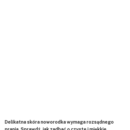
Delikatna skóra noworodka wymaga rozsądnego
prania. Sprawdź, jak zadbać o czyste i miękkie