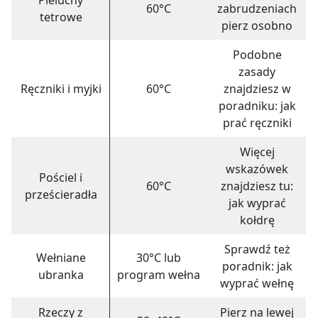
60°C
zabrudzeniach
tetrowe
pierz osobno
Podobne
zasady
Ręczniki i myjki
60°C
znajdziesz w
poradniku:
jak
prać ręczniki
Więcej
wskazówek
Pościel i
60°C
znajdziesz tu:
prześcieradła
jak wyprać
kołdrę
Sprawdź też
Wełniane
30°C lub
poradnik:
jak
ubranka
program wełna
wyprać wełnę
Rzeczy z
Pierz na lewej