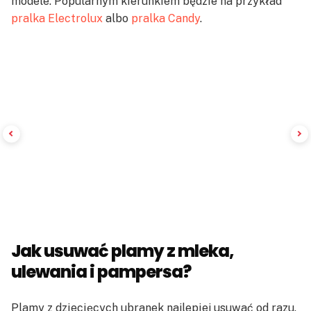
modele. Popularnym kierunkiem będzie na przykład
pralka Electrolux
albo
pralka Candy
.
Jak usuwać plamy z mleka,
ulewania i pampersa?
Plamy z dziecięcych ubranek najlepiej usuwać od razu.