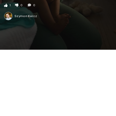
1
0
0
Szymon Karcz