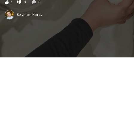
1
0
0
Szymon Karcz