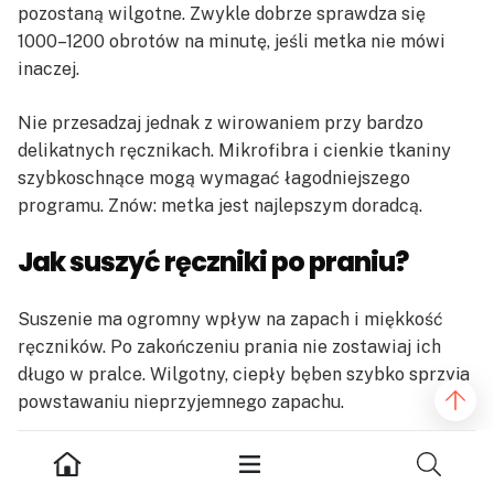
pozostaną wilgotne. Zwykle dobrze sprawdza się
1000–1200 obrotów na minutę, jeśli metka nie mówi
inaczej.
Nie przesadzaj jednak z wirowaniem przy bardzo
delikatnych ręcznikach. Mikrofibra i cienkie tkaniny
szybkoschnące mogą wymagać łagodniejszego
programu. Znów: metka jest najlepszym doradcą.
Jak suszyć ręczniki po praniu?
Suszenie ma ogromny wpływ na zapach i miękkość
ręczników. Po zakończeniu prania nie zostawiaj ich
długo w pralce. Wilgotny, ciepły bęben szybko sprzyja
powstawaniu nieprzyjemnego zapachu.
Najlepiej rozwieś ręczniki luźno, w przewiewnym
miejscu. Nie składaj ich na pół kilka razy, bo wtedy