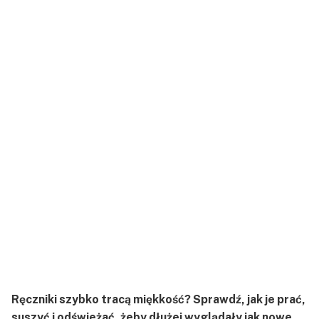
Ręczniki szybko tracą miękkość? Sprawdź, jak je prać,
suszyć i odświeżać, żeby dłużej wyglądały jak nowe.