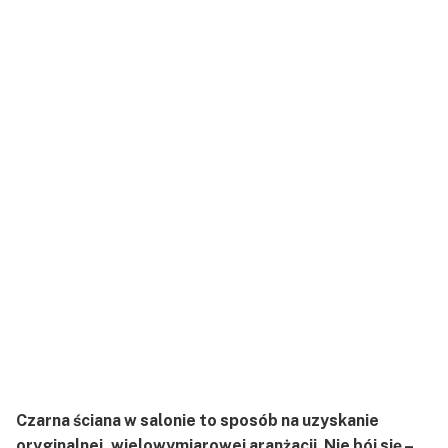
Czarna ściana w salonie to sposób na uzyskanie
oryginalnej, wielowymiarowej aranżacji. Nie bój się –