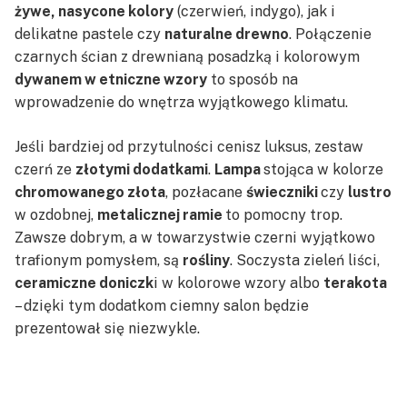
żywe, nasycone kolory
(czerwień, indygo), jak i
delikatne pastele czy
naturalne drewno
. Połączenie
czarnych ścian z drewnianą posadzką i kolorowym
dywanem w etniczne wzory
to sposób na
wprowadzenie do wnętrza wyjątkowego klimatu.
Jeśli bardziej od przytulności cenisz luksus, zestaw
czerń ze
złotymi dodatkami
.
Lampa
stojąca w kolorze
chromowanego złota
, pozłacane
świeczniki
czy
lustro
w ozdobnej,
metalicznej ramie
to pomocny trop.
Zawsze dobrym, a w towarzystwie czerni wyjątkowo
trafionym pomysłem, są
rośliny
. Soczysta zieleń liści,
ceramiczne doniczk
i w kolorowe wzory albo
terakota
– dzięki tym dodatkom ciemny salon będzie
prezentował się niezwykle.