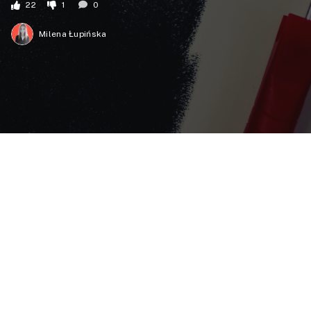
22
1
0
Milena Łupińska