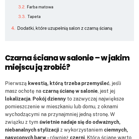
Farba matowa
Tapeta
Dodatki, które uzupełnią salon z czarną ścianą
Czarna ściana w salonie – w jakim
miejscu ją zrobić?
Pierwszą
kwestią, którą trzeba przemyśleć
, jeśli
masz ochotę na
czarną ścianę w salonie
, jest jej
lokalizacja
.
Pokój dzienny
to zazwyczaj największe
pomieszczenie w mieszkaniu lub domu, z oknami
wychodzącymi na przynajmniej jedną stronę. W
związku z tym
świetnie nadaje się do odważnych,
niebanalnych stylizacji
z wykorzystaniem
ciemnych,
nasyconych barw
– również
czerni
. Którą ścianę warto