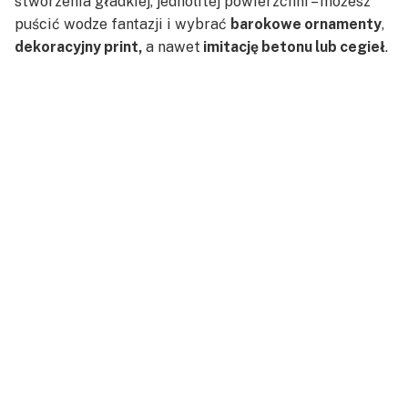
stworzenia gładkiej, jednolitej powierzchni – możesz
puścić wodze fantazji i wybrać
barokowe ornamenty
,
dekoracyjny print,
a nawet
imitację betonu lub cegieł
.