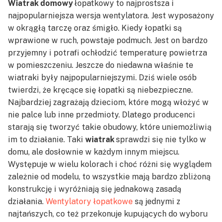
Wiatrak domowy
łopatkowy to najprostsza i
najpopularniejsza wersja wentylatora. Jest wyposażony
w okrągłą tarczę oraz śmigło. Kiedy łopatki są
wprawione w ruch, powstaje podmuch. Jest on bardzo
przyjemny i potrafi ochłodzić temperaturę powietrza
w pomieszczeniu. Jeszcze do niedawna właśnie te
wiatraki były najpopularniejszymi. Dziś wiele osób
twierdzi, że kręcące się łopatki są niebezpieczne.
Najbardziej zagrażają dzieciom, które mogą włożyć w
nie palce lub inne przedmioty. Dlatego producenci
starają się tworzyć takie obudowy, które uniemożliwią
im to działanie. Taki
wiatrak
sprawdzi się nie tylko w
domu, ale dosłownie w każdym innym miejscu.
Występuje w wielu kolorach i choć różni się wyglądem
zależnie od modelu, to wszystkie mają bardzo zbliżoną
konstrukcję i wyróżniają się jednakową zasadą
działania.
Wentylatory łopatkowe
są jednymi z
najtańszych, co też przekonuje kupujących do wyboru