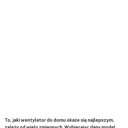
To, jaki wentylator do domu okaże się najlepszym,
zależy od wielu zmiennych. Wybierając dany model,