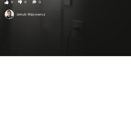
5
0
0
Jakub Wąsowicz