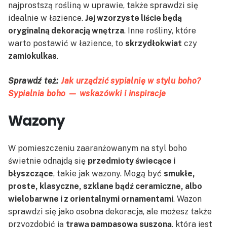
najprostszą rośliną w uprawie, także sprawdzi się
idealnie w łazience.
Jej wzorzyste liście będą
oryginalną dekoracją wnętrza
. Inne rośliny, które
warto postawić w łazience, to
skrzydłokwiat
czy
zamiokulkas
.
Sprawdź też:
Jak urządzić sypialnię w stylu boho?
Sypialnia boho — wskazówki i inspiracje
Wazony
W pomieszczeniu zaaranżowanym na styl boho
świetnie odnajdą się
przedmioty świecące i
błyszczące
, takie jak wazony. Mogą być
smukłe,
proste, klasyczne, szklane bądź ceramiczne, albo
wielobarwne i z orientalnymi ornamentami
. Wazon
sprawdzi się jako osobna dekoracja, ale możesz także
przyozdobić ją
trawą pampasową suszoną
, która jest