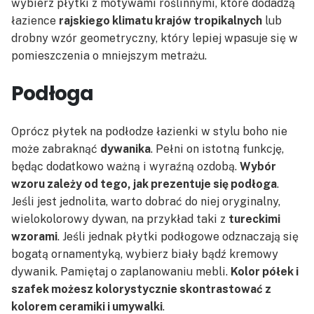
wybierz płytki z motywami roślinnymi, które dodadzą
łazience
rajskiego klimatu krajów tropikalnych
lub
drobny wzór geometryczny, który lepiej wpasuje się w
pomieszczenia o mniejszym metrażu.
Podłoga
Oprócz płytek na podłodze łazienki w stylu boho nie
może zabraknąć
dywanika
. Pełni on istotną funkcję,
będąc dodatkowo ważną i wyraźną ozdobą.
Wybór
wzoru zależy od tego, jak prezentuje się podłoga
.
Jeśli jest jednolita, warto dobrać do niej oryginalny,
wielokolorowy dywan, na przykład taki z
tureckimi
wzorami
. Jeśli jednak płytki podłogowe odznaczają się
bogatą ornamentyką, wybierz biały bądź kremowy
dywanik. Pamiętaj o zaplanowaniu mebli.
Kolor półek i
szafek możesz kolorystycznie skontrastować z
kolorem ceramiki i umywalki
.