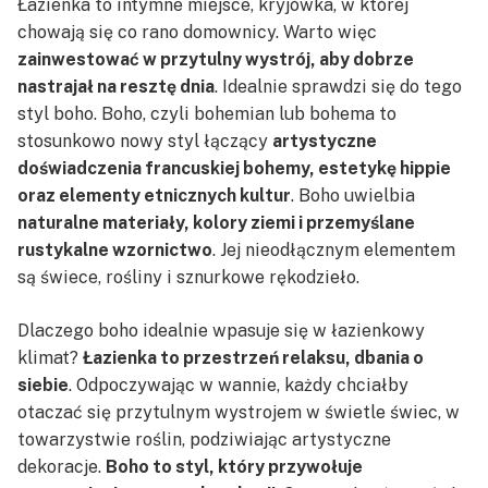
Łazienka to intymne miejsce, kryjówka, w której
chowają się co rano domownicy. Warto więc
zainwestować w przytulny wystrój, aby dobrze
nastrajał na resztę dnia
. Idealnie sprawdzi się do tego
styl boho. Boho, czyli bohemian lub bohema to
stosunkowo nowy styl łączący
artystyczne
doświadczenia francuskiej bohemy, estetykę hippie
oraz elementy etnicznych kultur
. Boho uwielbia
naturalne materiały, kolory ziemi i przemyślane
rustykalne wzornictwo
. Jej nieodłącznym elementem
są świece, rośliny i sznurkowe rękodzieło.
Dlaczego boho idealnie wpasuje się w łazienkowy
klimat?
Łazienka to przestrzeń relaksu, dbania o
siebie
. Odpoczywając w wannie, każdy chciałby
otaczać się przytulnym wystrojem w świetle świec, w
towarzystwie roślin, podziwiając artystyczne
dekoracje.
Boho to styl, który przywołuje