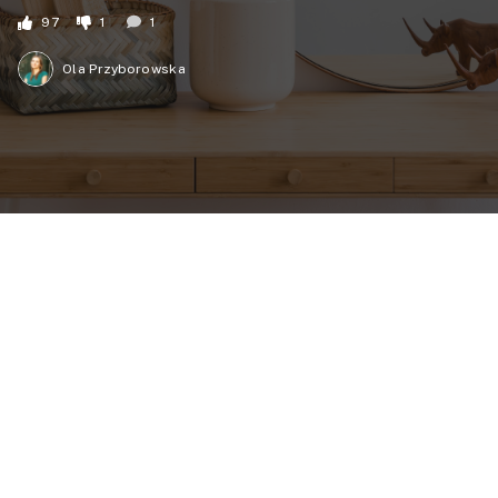
97
1
1
Ola Przyborowska