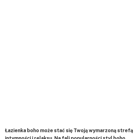
Łazienka boho może stać się Twoją wymarzoną strefą
intymności i relaksu. Na fali popularności styl boho